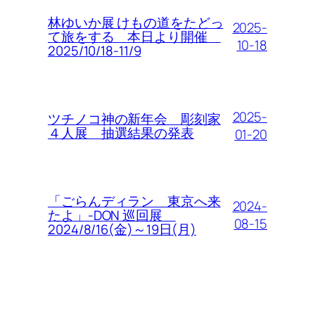
林ゆいか展 けもの道をたどっ
2025-
て旅をする 本日より開催
10-18
2025/10/18-11/9
2025-
ツチノコ神の新年会 彫刻家
４人展 抽選結果の発表
01-20
「ごらんディラン 東京へ来
2024-
たよ」-DON 巡回展
08-15
2024/8/16(金)～19日(月)