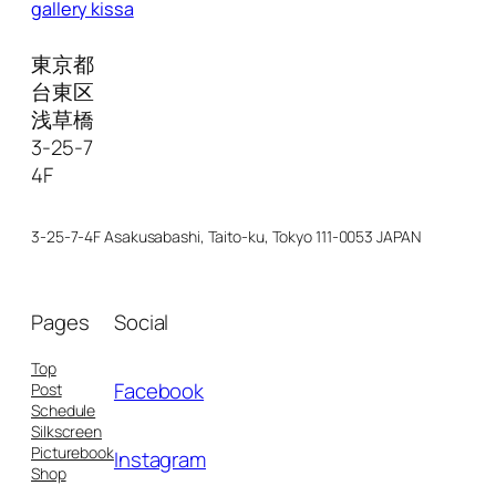
gallery kissa
東京都
台東区
浅草橋
3-25-7
4F
3-25-7-4F Asakusabashi, Taito-ku, Tokyo 111-0053 JAPAN
Pages
Social
Top
Facebook
Post
Schedule
Silkscreen
Picturebook
Instagram
Shop