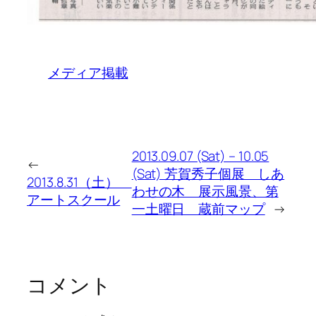
メディア掲載
2013.09.07 (Sat) – 10.05
←
(Sat) 芳賀秀子個展 しあ
2013.8.31（土）
わせの木 展示風景、第
アートスクール
一土曜日 蔵前マップ
→
コメント