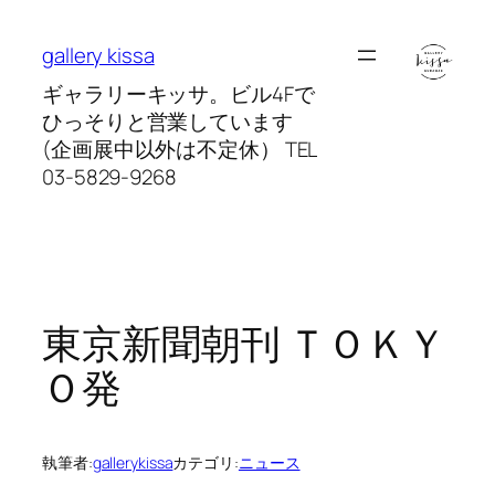
内
容
gallery kissa
を
ギャラリーキッサ。ビル4Fで
ス
ひっそりと営業しています
キ
(企画展中以外は不定休） TEL
ッ
03-5829-9268
プ
東京新聞朝刊 ＴＯＫＹ
Ｏ発
執筆者:
gallerykissa
カテゴリ:
ニュース