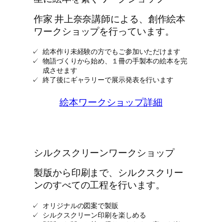
に
し
作家 井上奈奈講師による、創作絵本
よ
ワークショップを行っています。
う
絵本作り未経験の方でもご参加いただけます
「さ
物語づくりから始め、１冊の手製本の絵本を完
あ、
成させます
こ
終了後にギャラリーで展示発表を行います
の
絵本ワークショップ詳細
星
に
愛
を
シルクスクリーンワークショップ
投
下
製版から印刷まで、シルクスクリー
し
ンのすべての工程を行います。
よ
う」
オリジナルの図案で製販
シルクスクリーン印刷を楽しめる
2023/12/6