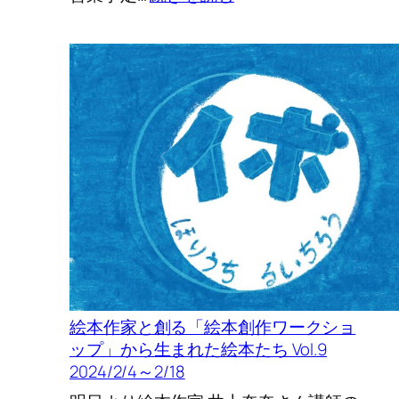
発
「ご
表
ら
ん
デ
ィ
ラ
ン
東
京
へ
来
た
よ」-
DON
絵本作家と創る「絵本創作ワークショ
巡
ップ」から生まれた絵本たち Vol.9
回
2024/2/4～2/18
展
2024/8/16(金)