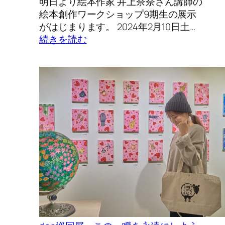
明日より絵本作家 井上奈奈さん講師の
～
絵本創作ワークショップ9期生の展示
19
がはじまります。 2024年2月10日土…
日
:
続きを読む
(月)
絵
本
作
家
と
創
る
「絵
本
創
作
ワ
ー
ク