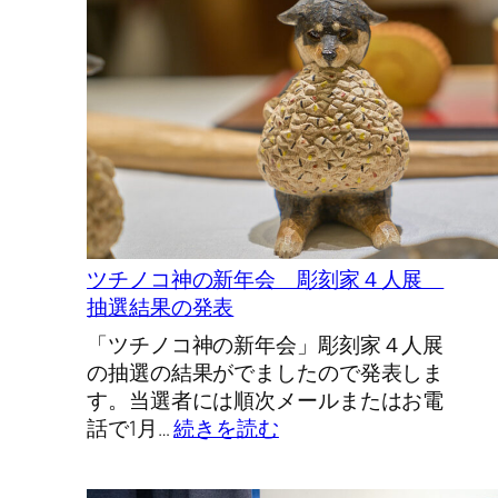
展
け
も
の
道
を
た
ど
っ
て
ツチノコ神の新年会 彫刻家４人展
旅
抽選結果の発表
を
す
「ツチノコ神の新年会」彫刻家４人展
る
の抽選の結果がでましたので発表しま
本
す。当選者には順次メールまたはお電
日
:
話で1月…
続きを読む
よ
ツ
り
チ