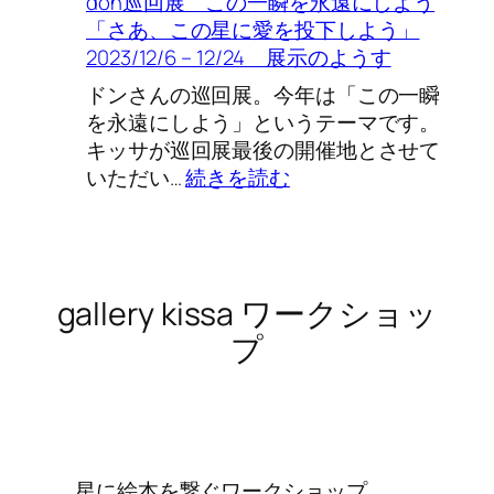
don巡回展 この一瞬を永遠にしよう
シ
「さあ、この星に愛を投下しよう」
ョ
2023/12/6 – 12/24 展示のようす
ッ
プ」
ドンさんの巡回展。今年は「この一瞬
か
を永遠にしよう」というテーマです。
ら
キッサが巡回展最後の開催地とさせて
生
:
いただい…
続きを読む
ま
don
れ
巡
た
回
絵
展
gallery kissa ワークショッ
本
こ
た
の
プ
ち
一
Vol.9
瞬
2024/2/4
を
～
永
2/18
遠
星に絵本を繋ぐワークショップ