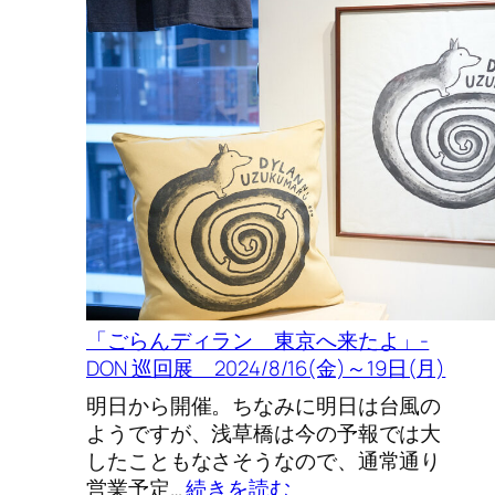
開
ノ
催
コ
2025/10/18-
神
11/9
の
新
年
会
彫
刻
家
４
人
「ごらんディラン 東京へ来たよ」-
展
DON 巡回展 2024/8/16(金)～19日(月)
抽
選
明日から開催。ちなみに明日は台風の
結
ようですが、浅草橋は今の予報では大
果
したこともなさそうなので、通常通り
の
:
営業予定…
続きを読む