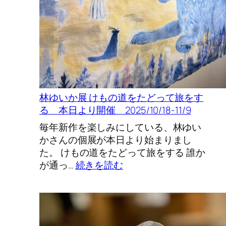
+
三
猫
倶
楽
部
展
林ゆいか展 けもの道をたどって旅をす
る 本日より開催 2025/10/18-11/9
毎年新作を楽しみにしている、林ゆい
かさんの個展が本日より始まりまし
た。 けもの道をたどって旅をする 誰か
:
が通っ…
続きを読む
林
ゆ
い
か