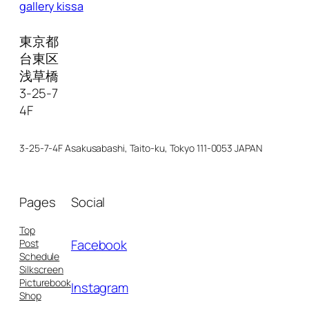
gallery kissa
東京都
台東区
浅草橋
3-25-7
4F
3-25-7-4F Asakusabashi, Taito-ku, Tokyo 111-0053 JAPAN
Pages
Social
Top
Facebook
Post
Schedule
Silkscreen
Picturebook
Instagram
Shop