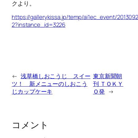
クより。
https://gallerykissa.jp/temp/ai1ec_event/201309
2?instance_id=3226
←
浅草橋しおこうじ スイー
東京新聞朝
ツ！ 新メニューのしおこう
刊 ＴＯＫＹ
じカップケーキ
Ｏ発
→
コメント