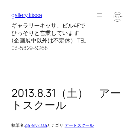
内
容
gallery kissa
を
ギャラリーキッサ。ビル4Fで
ス
ひっそりと営業しています
キ
(企画展中以外は不定休） TEL
ッ
03-5829-9268
プ
2013.8.31（土） アー
トスクール
執筆者:
gallerykissa
カテゴリ:
アートスクール