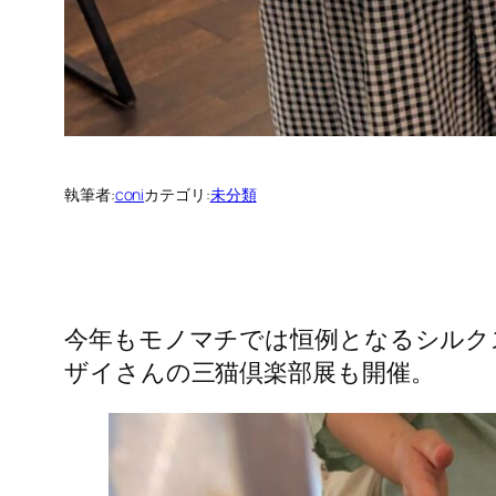
執筆者:
coni
カテゴリ:
未分類
今年もモノマチでは恒例となるシルク
ザイさんの三猫倶楽部展も開催。