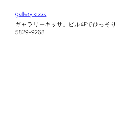
内
容
gallery kissa
を
ギャラリーキッサ。ビル4Fでひっそりと営
ス
5829-9268
キ
ッ
プ