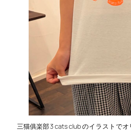
三猫俱楽部 3 cats club のイ