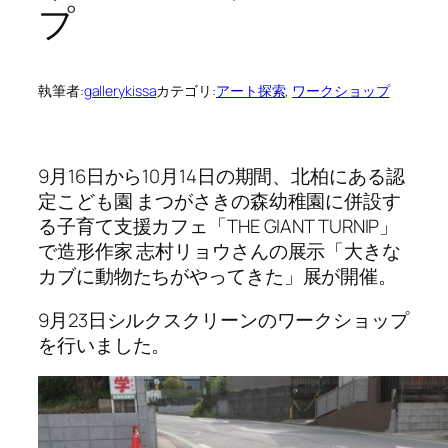
プ
執筆者:
gallerykissa
カテゴリ:
アート探索
, 
ワークショップ
9月16日から10月14日の期間、北柏にある認
定こども園 まつがさきの森幼稚園に併設す
る子育て支援カフェ「THE GIANT TURNIP」
で造形作家 志村リョウさんの展示「大きな
カブに動物たちがやってきた」展が開催。
9月23日シルクスクリーンのワークショップ
を行いました。