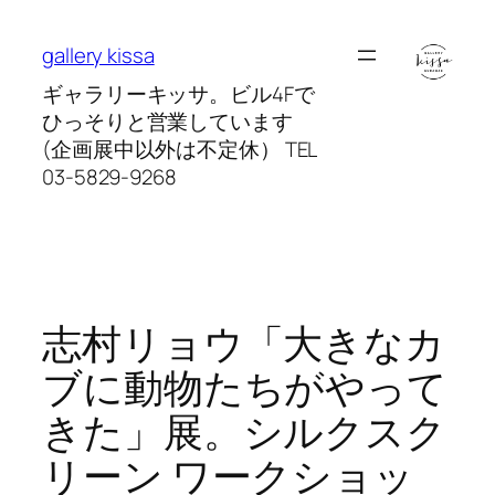
内
容
gallery kissa
を
ギャラリーキッサ。ビル4Fで
ス
ひっそりと営業しています
キ
(企画展中以外は不定休） TEL
ッ
03-5829-9268
プ
志村リョウ「大きなカ
ブに動物たちがやって
きた」展。シルクスク
リーン ワークショッ