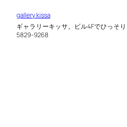
内
容
gallery kissa
を
ギャラリーキッサ。ビル4Fでひっそりと営
ス
5829-9268
キ
ッ
プ