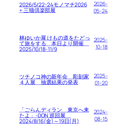
2026-
2026/5/22-24モノマチ2026
+ 三猫倶楽部展
05-24
林ゆいか展 けもの道をたどっ
2025-
て旅をする 本日より開催
10-18
2025/10/18-11/9
2025-
ツチノコ神の新年会 彫刻家
４人展 抽選結果の発表
01-20
「ごらんディラン 東京へ来
2024-
たよ」-DON 巡回展
08-15
2024/8/16(金)～19日(月)