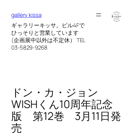
内
容
gallery kissa
を
ギャラリーキッサ。ビル4Fで
ス
ひっそりと営業しています
キ
(企画展中以外は不定休） TEL
ッ
03-5829-9268
プ
ドン・カ・ジョン
WISHくん10周年記念
版 第12巻 3月11日発
売