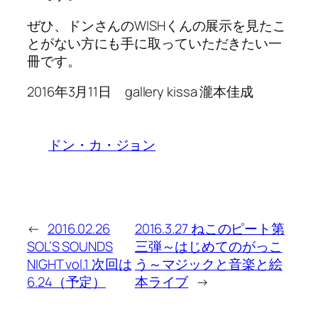
ぜひ、ドンさんのWISHくんの展示を見たこ
とがない方にも手に取っていただきたい一
冊です。
2016年3月11日 gallery kissa 瀧本佳成
ドン・カ・ジョン
←
2016.02.26
2016.3.27 ねこのピート第
SOL’S SOUNDS
三弾～はじめてのがっこ
NIGHT vol.1 次回は
う～マジックと音楽と絵
6.24（予定）
本ライブ
→