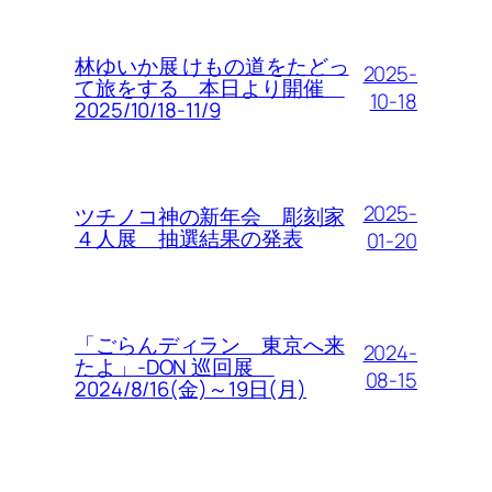
林ゆいか展 けもの道をたどっ
2025-
て旅をする 本日より開催
10-18
2025/10/18-11/9
2025-
ツチノコ神の新年会 彫刻家
４人展 抽選結果の発表
01-20
「ごらんディラン 東京へ来
2024-
たよ」-DON 巡回展
08-15
2024/8/16(金)～19日(月)