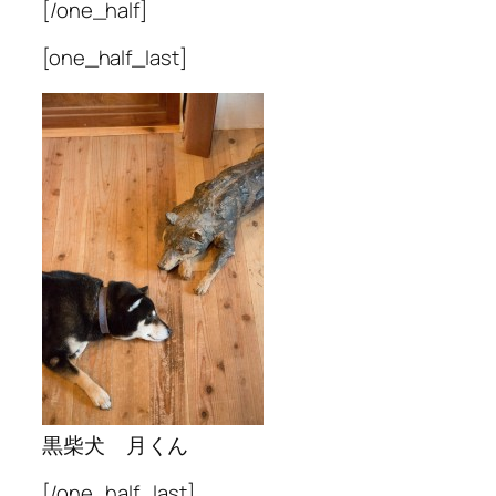
[/one_half]
[one_half_last]
黒柴犬 月くん
[/one_half_last]