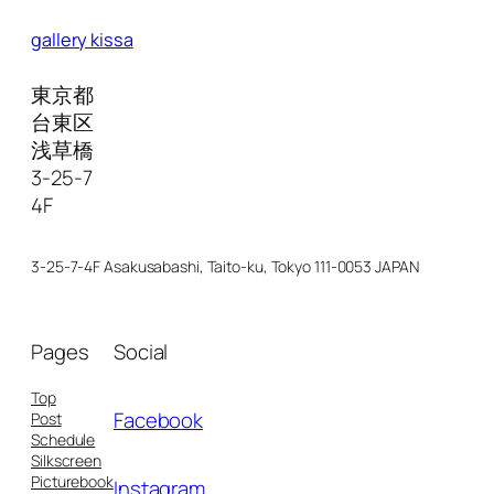
gallery kissa
東京都
台東区
浅草橋
3-25-7
4F
3-25-7-4F Asakusabashi, Taito-ku, Tokyo 111-0053 JAPAN
Pages
Social
Top
Facebook
Post
Schedule
Silkscreen
Picturebook
Instagram