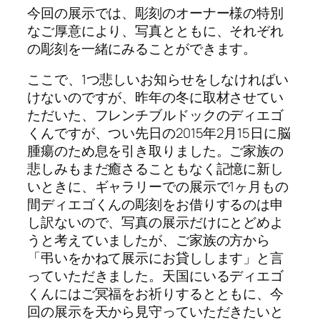
今回の展示では、彫刻のオーナー様の特別
なご厚意により、写真とともに、それぞれ
の彫刻を一緒にみることができます。
ここで、1つ悲しいお知らせをしなければい
けないのですが、昨年の冬に取材させてい
ただいた、フレンチブルドックのディエゴ
くんですが、つい先日の2015年2月15日に脳
腫瘍のため息を引き取りました。ご家族の
悲しみもまだ癒さることもなく記憶に新し
いときに、ギャラリーでの展示で1ヶ月もの
間ディエゴくんの彫刻をお借りするのは申
し訳ないので、写真の展示だけにとどめよ
うと考えていましたが、ご家族の方から
「弔いをかねて展示にお貸しします」と言
っていただきました。天国にいるディエゴ
くんにはご冥福をお祈りするとともに、今
回の展示を天から見守っていただきたいと