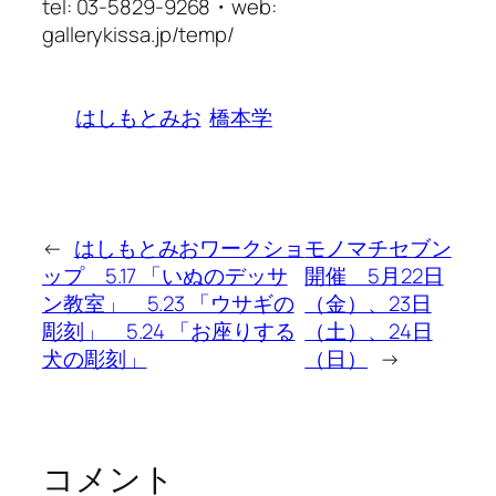
tel: 03-5829-9268・web:
gallerykissa.jp/temp/
はしもとみお
橋本学
←
はしもとみおワークショ
モノマチセブン
ップ 5.17 「いぬのデッサ
開催 5月22日
ン教室」 5.23 「ウサギの
（金）、23日
彫刻」 5.24 「お座りする
（土）、24日
犬の彫刻」
（日）
→
コメント