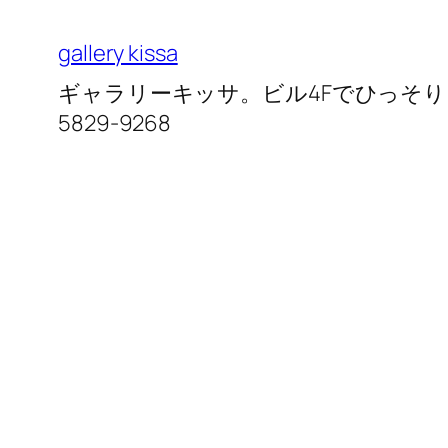
内
容
gallery kissa
を
ギャラリーキッサ。ビル4Fでひっそりと営
ス
5829-9268
キ
ッ
プ