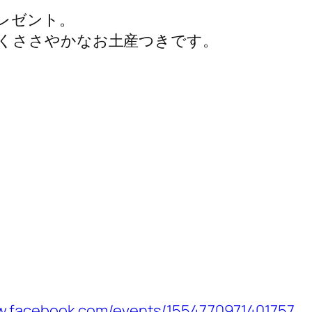
レゼント。
くささやかなお土産
つきです。
w.facebook.com/events/1554770971401757