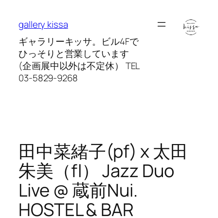
内
容
gallery kissa
を
ギャラリーキッサ。ビル4Fで
ス
ひっそりと営業しています
キ
(企画展中以外は不定休） TEL
ッ
03-5829-9268
プ
田中菜緒子(pf) x 太田
朱美（fl） Jazz Duo
Live @ 蔵前Nui.
HOSTEL & BAR