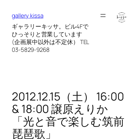
内
容
gallery kissa
を
ギャラリーキッサ。ビル4Fで
ス
ひっそりと営業しています
キ
(企画展中以外は不定休） TEL
ッ
03-5829-9268
プ
2012.12.15（土） 16:00
& 18:00 譲原えりか
「光と音で楽しむ筑前
琵琶歌」