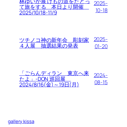
林ゆいか展 けもの道をたどっ
2025-
て旅をする 本日より開催
10-18
2025/10/18-11/9
2025-
ツチノコ神の新年会 彫刻家
４人展 抽選結果の発表
01-20
「ごらんディラン 東京へ来
2024-
たよ」-DON 巡回展
08-15
2024/8/16(金)～19日(月)
gallery kissa