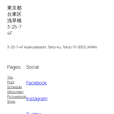
東京都
台東区
浅草橋
3-25-7
4F
3-25-7-4F Asakusabashi, Taito-ku, Tokyo 111-0053 JAPAN
Pages
Social
Top
Facebook
Post
Schedule
Silkscreen
Picturebook
Instagram
Shop