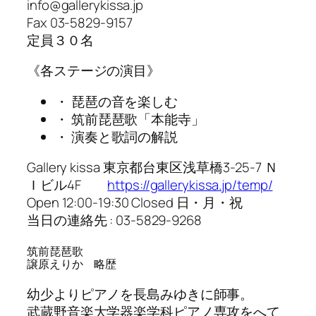
info@gallerykissa.jp
Fax 03-5829-9157
定員３０名
《各ステージの演目》
・ 琵琶の音を楽しむ
・ 筑前琵琶歌「本能寺」
・ 演奏と歌詞の解説
Gallery kissa 東京都台東区浅草橋3-25-7 Ｎ
Ｉビル4F
https://gallerykissa.jp/temp/
Open 12:00-19:30 Closed 日・月・祝
当日の連絡先 : 03-5829-9268
筑前琵琶歌
譲原えりか 略歴
幼少よりピアノを長島みゆきに師事。
武蔵野音楽大学器楽学科ピアノ専攻をへて