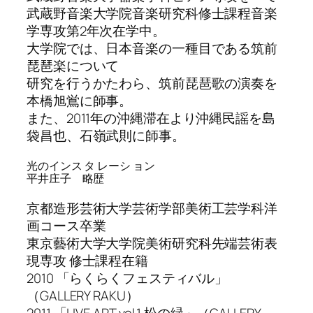
武蔵野音楽大学院音楽研究科修士課程音楽
学専攻第2年次在学中。
大学院では、日本音楽の一種目である筑前
琵琶楽について
研究を行うかたわら、筑前琵琶歌の演奏を
本橋旭鴬に師事。
また、2011年の沖縄滞在より沖縄民謡を島
袋昌也、石嶺武則に師事。
光のインス タ レーシ ョン
平井庄子 略歴
京都造形芸術大学芸術学部美術工芸学科洋
画コース卒業
東京藝術大学大学院美術研究科先端芸術表
現専攻 修士課程在籍
2010 「らくらくフェスティバル」
（GALLERY RAKU）
2011 「LIVE ART vol.1 松の緑」（GALLERY