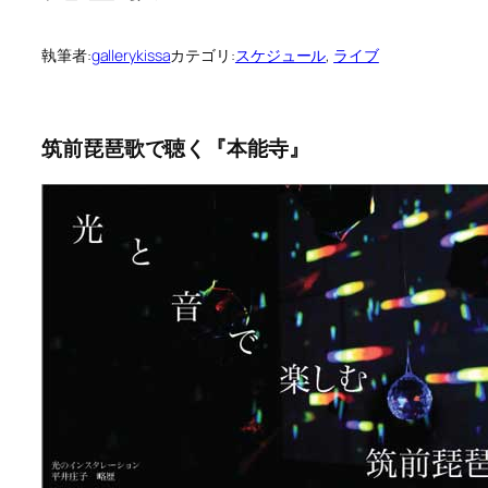
執筆者:
gallerykissa
カテゴリ:
スケジュール
, 
ライブ
筑前琵琶歌で聴く『本能寺』