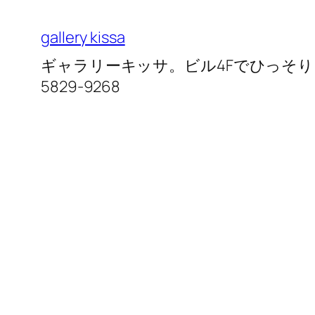
内
容
gallery kissa
を
ギャラリーキッサ。ビル4Fでひっそりと営
ス
5829-9268
キ
ッ
プ