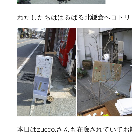
わたしたちははるばる北鎌倉へコトリッ
本日はzucco.さんも在廊されてい