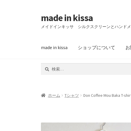
made in kissa
ナ
コ
ビ
ン
メイドインキッサ シルクスクリーンとハンド
ゲ
テ
ー
ン
シ
ツ
made in kissa
ショップについて
お
ョ
へ
ン
ス
検
へ
キ
索:
ス
ッ
キ
プ
ッ
ホーム
Tシャツ
Don Coffee Mou Baka T-shir
プ