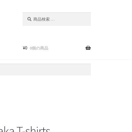
検
検
索
索
対
象:
¥
0
0個の商品
ka T-shirts