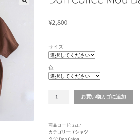
¥
2,800
サイズ
色
Don
お買い物カゴに追加
Coffee
Mou
Baka
T-
商品コード:
2217
カテゴリー:
Tシャツ
shirts
タグ:
Don Cajon
個